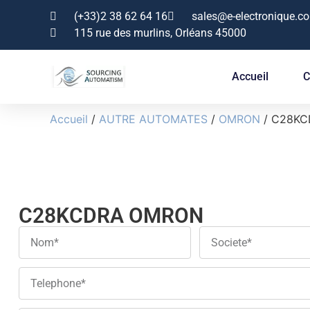
(+33)2 38 62 64 16
sales@e-electronique.c
115 rue des murlins, Orléans 45000
Accueil
C
Accueil
/
AUTRE AUTOMATES
/
OMRON
/ C28K
C28KCDRA OMRON