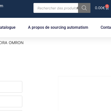
om
0
0.00
€
atalogue
A propos de sourcing automatism
Conta
CDRA OMRON