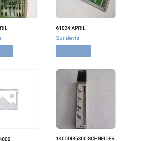
RIL
61024 APRIL
s
Sur devis
suite
Lire la suite
140DDI85300 SCHNEIDER
4000