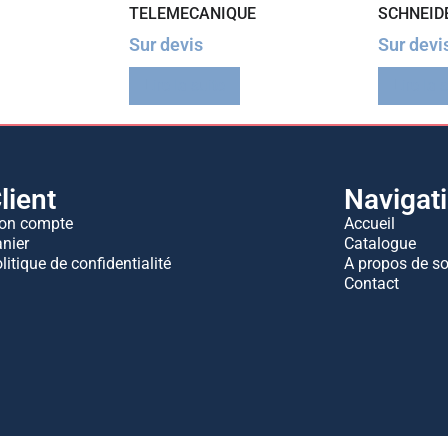
TELEMECANIQUE
SCHNEID
Sur devis
Sur devi
Lire la suite
Lire la 
lient
Navigat
on compte
Accueil
nier
Catalogue
litique de confidentialité
A propos de s
Contact