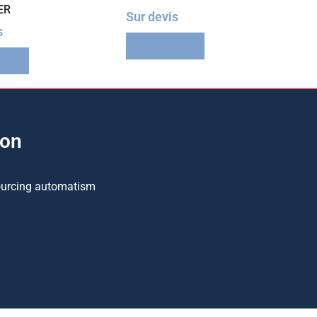
ER
Sur devis
s
Lire la suite
suite
ion
ourcing automatism