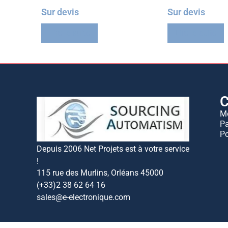
Sur devis
Sur devis
Lire la suite
Lire la suite
C
M
Pa
Po
Depuis 2006 Net Projets est à votre service
!
115 rue des Murlins, Orléans 45000
(+33)2 38 62 64 16
sales@e-electronique.com