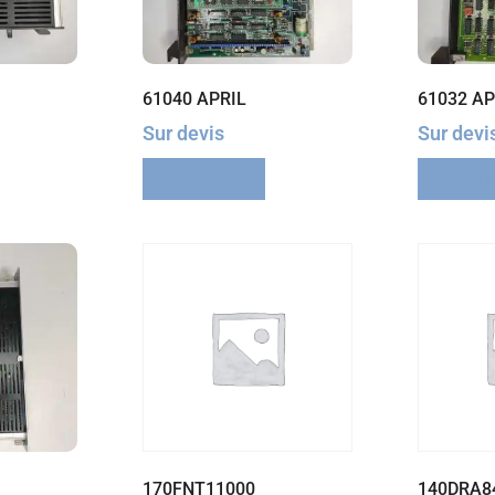
61040 APRIL
61032 AP
Sur devis
Sur devi
Lire la suite
Lire la 
170FNT11000
140DRA8