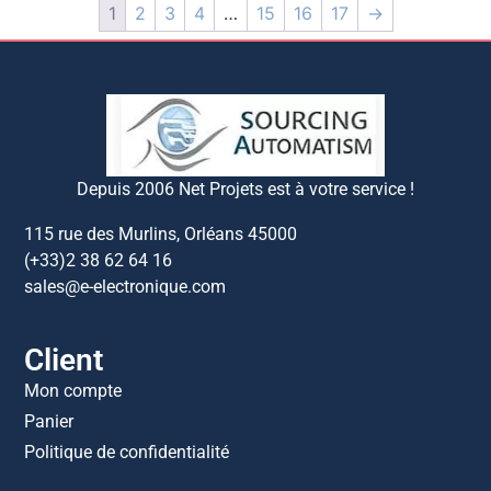
1
2
3
4
…
15
16
17
→
Depuis 2006 Net Projets est à votre service !
115 rue des Murlins, Orléans 45000
(+33)2 38 62 64 16
sales@e-electronique.com
Client
Mon compte
Panier
Politique de confidentialité