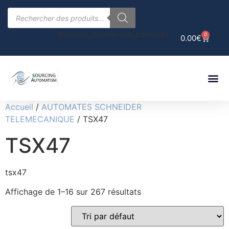
[bouton_connexion_compte]
0
0.00
€
Accueil
/
AUTOMATES SCHNEIDER
TELEMECANIQUE
/ TSX47
TSX47
tsx47
Affichage de 1–16 sur 267 résultats