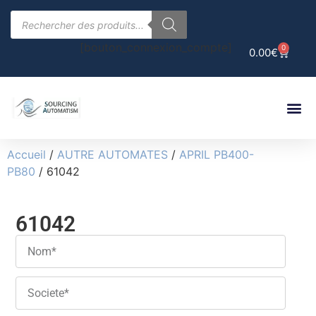
[bouton_connexion_compte]
0
0.00
€
Accueil
/
AUTRE AUTOMATES
/
APRIL PB400-
PB80
/ 61042
61042