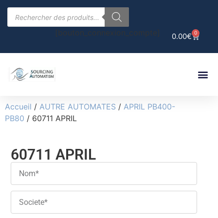
[bouton_connexion_compte]
0
0.00
€
Accueil
/
AUTRE AUTOMATES
/
APRIL PB400-
PB80
/ 60711 APRIL
60711 APRIL