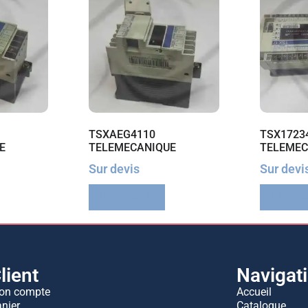
TSXAEG4110
TSX1723
E
TELEMECANIQUE
TELEMEC
Sur devis
Sur devi
Lire la suite
Lire la 
lient
Navigat
on compte
Accueil
nier
Catalogue