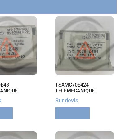
E48
TSXMC70E424
ANIQUE
TELEMECANIQUE
s
Sur devis
suite
Lire la suite