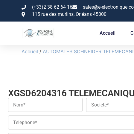
(+33)2 38 62 64 16
sales@e-electronique.c
115 rue des murlins, Orléans 45000
Accueil
C
Accueil
/
AUTOMATES SCHNEIDER TELEMECAN
XGSD6204316 TELEMECANIQ