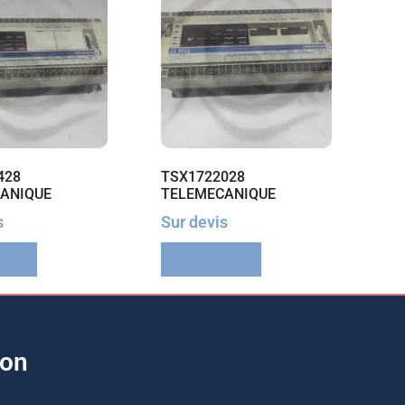
428
TSX1722028
ANIQUE
TELEMECANIQUE
s
Sur devis
suite
Lire la suite
ion