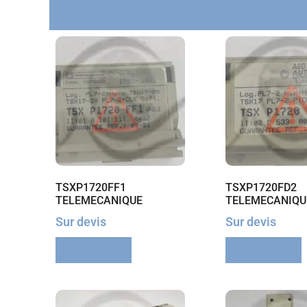
TSXP1720FF1
TSXP1720FD2
TELEMECANIQUE
TELEMECANIQU
Sur devis
Sur devis
Lire la suite
Lire la suite