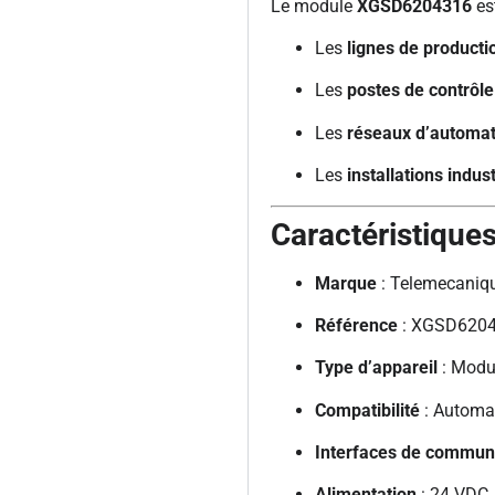
Le module
XGSD6204316
est
Les
lignes de producti
Les
postes de contrôle
Les
réseaux d’automat
Les
installations indus
Caractéristique
Marque
: Telemecaniqu
Référence
: XGSD620
Type d’appareil
: Modul
Compatibilité
: Automa
Interfaces de commun
Alimentation
: 24 VDC