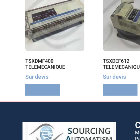
TSXDMF400
TSXDEF612
TELEMECANIQUE
TELEMECANIQU
Sur devis
Sur devis
Lire la suite
Lire la suite
C
M
Pa