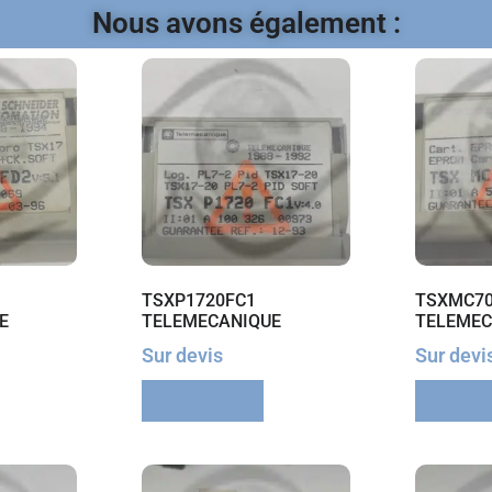
Nous avons également :
TSXP1720FC1
TSXMC70
E
TELEMECANIQUE
TELEMEC
Sur devis
Sur devi
Lire la suite
Lire la 