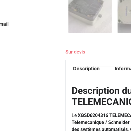
mail
Sur devis
Description
Inform
Description 
TELEMECANI
Le
XGSD6204316 TELEMEC
Telemecanique / Schneider E
des systèmes automatisés
.