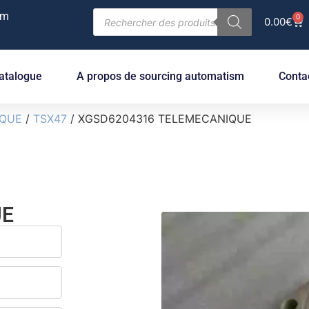
om
0
0.00
€
atalogue
A propos de sourcing automatism
Conta
IQUE
/
TSX47
/ XGSD6204316 TELEMECANIQUE
UE