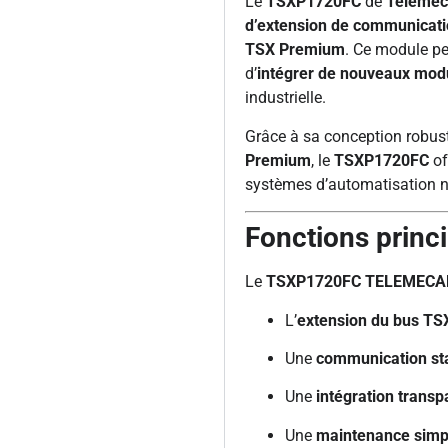
Le
TSXP1720FC
de
Telemec
d’extension de communicat
TSX Premium
. Ce module pe
d’
intégrer de nouveaux mod
industrielle.
Grâce à sa conception robus
Premium
, le
TSXP1720FC
of
systèmes d’automatisation né
Fonctions princ
Le
TSXP1720FC TELEMECA
L’
extension du bus T
Une
communication sta
Une
intégration transp
Une
maintenance simpl