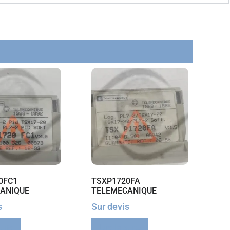
0FC1
TSXP1720FA
ANIQUE
TELEMECANIQUE
s
Sur devis
suite
Lire la suite