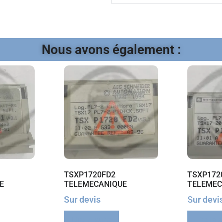
Nous avons également :
TSXP1720FD2
TSXP172
E
TELEMECANIQUE
TELEMEC
Sur devis
Sur devi
Lire la suite
Lire la 