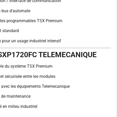
ion / interface de communication
u bus d’automate
tes programmables TSX Premium
X standard
 pour un usage industriel intensif
TSXP1720FC TELEMECANIQUE
iable du système TSX Premium
t sécurisée entre les modules
e avec les équipements Telemecanique
 et de maintenance
é en milieu industriel