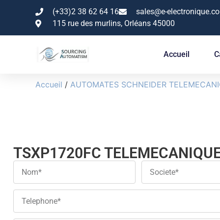
(+33)2 38 62 64 16
sales@e-electronique.c
115 rue des murlins, Orléans 45000
Accueil
C
Accueil
/
AUTOMATES SCHNEIDER TELEMECAN
TSXP1720FC TELEMECANIQU