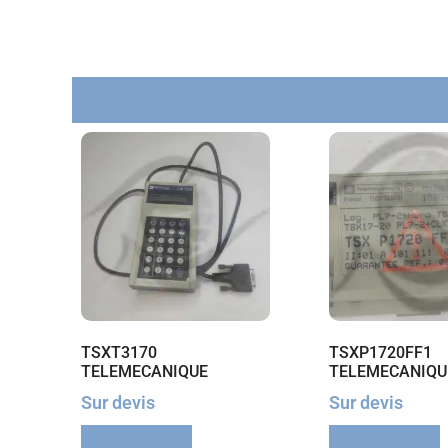
TSXT3170
TSXP1720FF1
TELEMECANIQUE
TELEMECANIQU
Sur devis
Sur devis
Lire la suite
Lire la suite