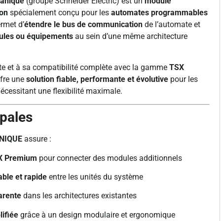
anique
(groupe Schneider Electric) est un
module
ion
spécialement conçu pour les
automates programmables
rmet d’
étendre le bus de communication
de l’automate et
ules ou équipements
au sein d’une même architecture
te et à sa compatibilité complète avec la gamme
TSX
fre une
solution fiable, performante et évolutive
pour les
cessitant une flexibilité maximale.
ipales
NIQUE
assure :
SX Premium
pour connecter des modules additionnels
ble et rapide
entre les unités du système
arente
dans les architectures existantes
ifiée
grâce à un design modulaire et ergonomique