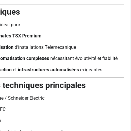
piques
idéal pour :
omates TSX Premium
isation
d’installations Telemecanique
utomatisation complexes
nécessitant évolutivité et fiabilité
uction
et
infrastructures automatisées
exigeantes
s techniques principales
e / Schneider Electric
0FC
m