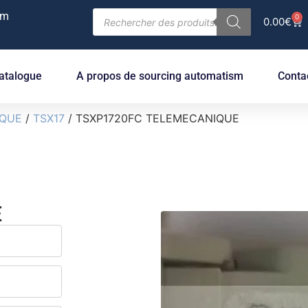
om
0
0.00
€
atalogue
A propos de sourcing automatism
Conta
IQUE
/
TSX17
/ TSXP1720FC TELEMECANIQUE
E