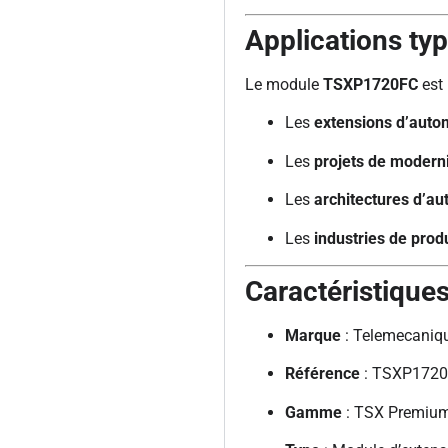
Applications ty
Le module
TSXP1720FC
est 
Les
extensions d’aut
Les
projets de modern
Les
architectures d’a
Les
industries de prod
Caractéristique
Marque
: Telemecaniqu
Référence
: TSXP172
Gamme
: TSX Premiu