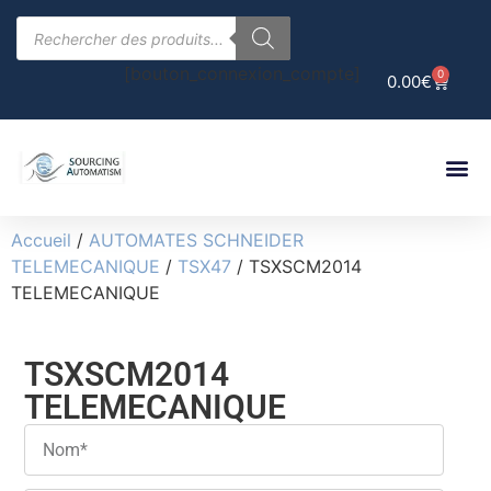
[bouton_connexion_compte]
0
0.00
€
Accueil
/
AUTOMATES SCHNEIDER
TELEMECANIQUE
/
TSX47
/ TSXSCM2014
TELEMECANIQUE
TSXSCM2014
TELEMECANIQUE