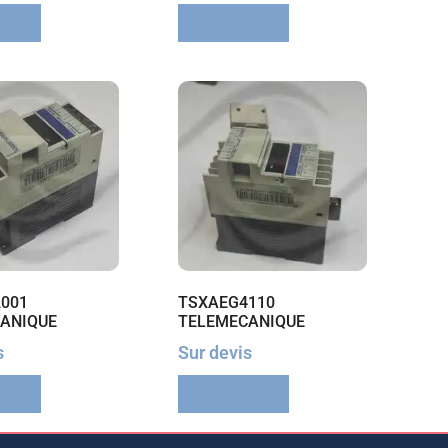
suite
Lire la suite
001
TSXAEG4110
ANIQUE
TELEMECANIQUE
s
Sur devis
suite
Lire la suite