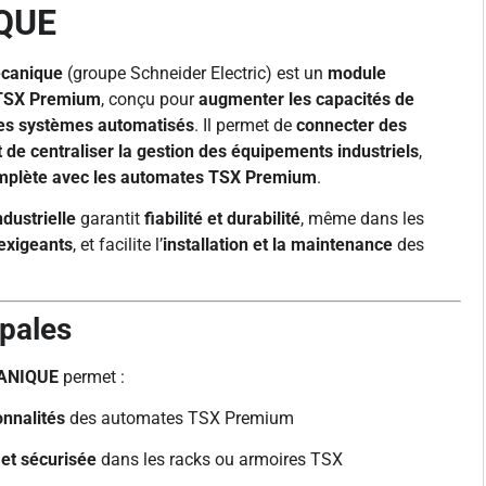
QUE
canique
(groupe Schneider Electric) est un
module
 TSX Premium
, conçu pour
augmenter les capacités de
des systèmes automatisés
. Il permet de
connecter des
de centraliser la gestion des équipements industriels
,
omplète avec les automates TSX Premium
.
ndustrielle
garantit
fiabilité et durabilité
, même dans les
exigeants
, et facilite l’
installation et la maintenance
des
ipales
ANIQUE
permet :
onnalités
des automates TSX Premium
 et sécurisée
dans les racks ou armoires TSX