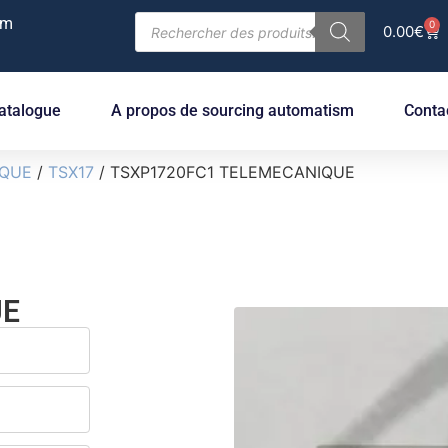
om
0
0.00
€
atalogue
A propos de sourcing automatism
Conta
IQUE
/
TSX17
/ TSXP1720FC1 TELEMECANIQUE
UE