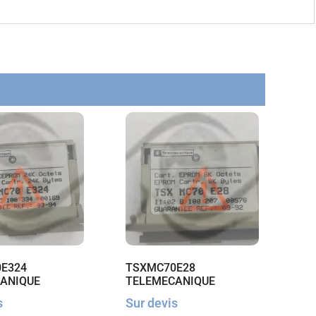
E324
TSXMC70E28
ANIQUE
TELEMECANIQUE
s
Sur devis