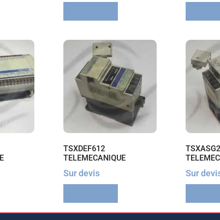
Lire la suite
Lire la 
TSXDEF612
TSXASG2
E
TELEMECANIQUE
TELEMEC
Sur devis
Sur devi
Lire la suite
Lire la 