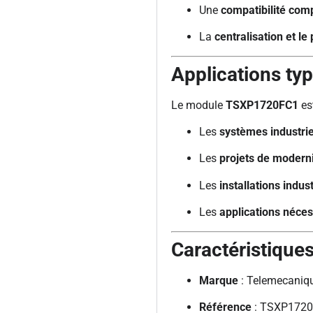
Une
compatibilité com
La
centralisation et le
Applications ty
Le module
TSXP1720FC1
est
Les
systèmes industri
Les
projets de modern
Les
installations indust
Les
applications néces
Caractéristique
Marque
: Telemecaniqu
Référence
: TSXP172