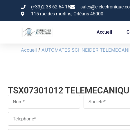
(+33)2 38 62 64 16
sales@e-electronique.c
115 rue des murlins, Orléans 45000
Accueil
C
Accueil
/
AUTOMATES SCHNEIDER TELEMECAN
TSX07301012 TELEMECANIQU