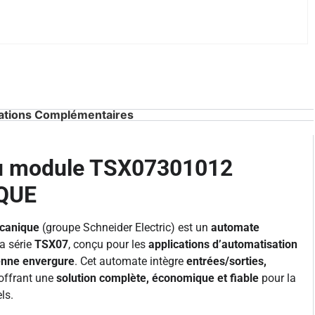
ations Complémentaires
du module TSX07301012
QUE
canique
(groupe Schneider Electric) est un
automate
a série
TSX07
, conçu pour les
applications d’automatisation
yenne envergure
. Cet automate intègre
entrées/sorties,
 offrant une
solution complète, économique et fiable
pour la
ls.