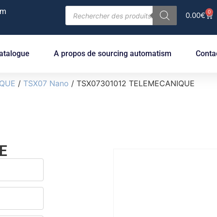
om
0
0.00
€
atalogue
A propos de sourcing automatism
Conta
IQUE
/
TSX07 Nano
/ TSX07301012 TELEMECANIQUE
E