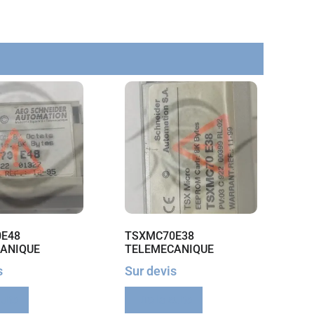
E48
TSXMC70E38
ANIQUE
TELEMECANIQUE
s
Sur devis
suite
Lire la suite