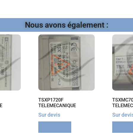
Nous avons également :
TSXP1720F
TSXMC70
E
TELEMECANIQUE
TELEMEC
Sur devis
Sur devi
Lire la suite
Lire la 