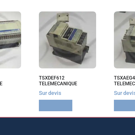
TSXDEF612
TSXAEG4
E
TELEMECANIQUE
TELEMEC
Sur devis
Sur devi
Lire la suite
Lire la 