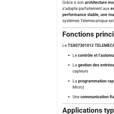
Grâce à son
architecture mo
s’adapte parfaitement aux
e
performance stable, une ma
systèmes Telemecanique exi
Fonctions princ
Le
TSX07301012 TELEMEC
Le
contrôle et l’autom
La
gestion des entrée
capteurs
La
programmation rapid
Micro)
Une
communication fi
Applications ty