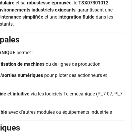
dulaire
et sa
robustesse éprouvée
, le
TSX07301012
nvironnements industriels exigeants
, garantissant une
intenance simplifiée
et une
intégration fluide
dans les
stants.
ipales
ANIQUE
permet :
atisation de machines
ou de lignes de production
s/sorties numériques
pour piloter des actionneurs et
e et intuitive
via les logiciels Telemecanique (PL7-07, PL7
able
avec d’autres modules ou équipements industriels
piques