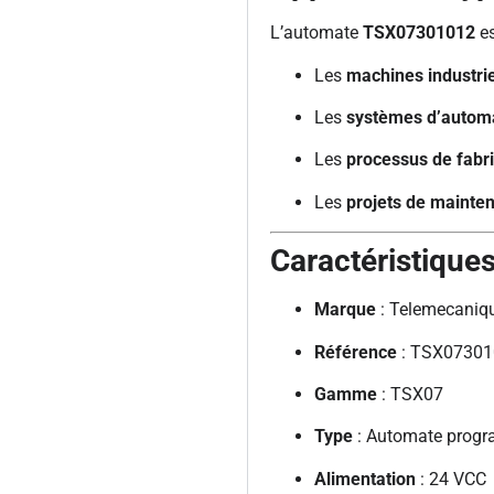
L’automate
TSX07301012
es
Les
machines industri
Les
systèmes d’automat
Les
processus de fabr
Les
projets de mainte
Caractéristique
Marque
: Telemecaniqu
Référence
: TSX07301
Gamme
: TSX07
Type
: Automate prog
Alimentation
: 24 VCC