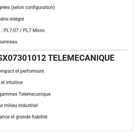
grées (selon configuration)
série intégré
: PL7-07 / PL7 Micro
 panneau
TSX07301012 TELEMECANIQUE
ompact et performant
t intuitive
s gammes Telemecanique
 milieu industriel
nce et grande fiabilité