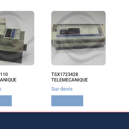
110
TSX1723428
ANIQUE
TELEMECANIQUE
s
Sur devis
suite
Lire la suite