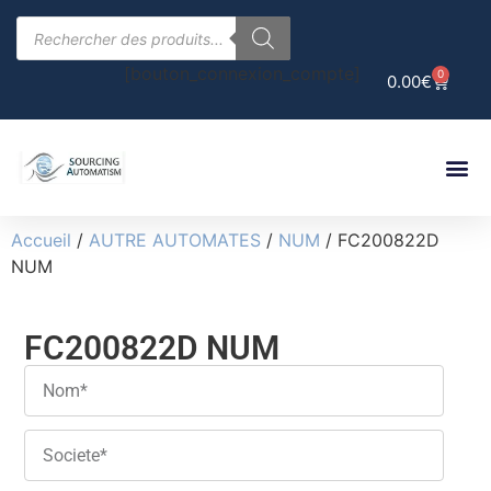
[bouton_connexion_compte]
0
0.00
€
Accueil
/
AUTRE AUTOMATES
/
NUM
/ FC200822D
NUM
FC200822D NUM