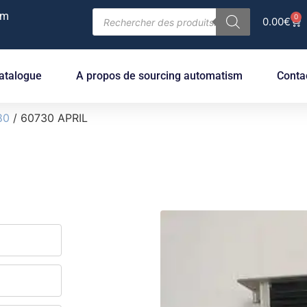
om
0
0.00
€
atalogue
A propos de sourcing automatism
Conta
80
/ 60730 APRIL