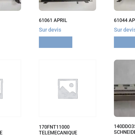
61061 APRIL
61044 AP
Sur devis
Sur devi
Lire la suite
Lire la 
140DDO3
170FNT11000
SCHNEID
E
TELEMECANIQUE