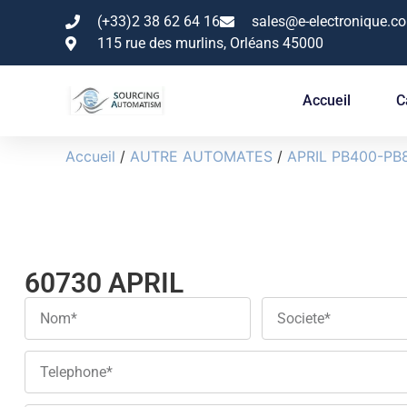
(+33)2 38 62 64 16
sales@e-electronique.c
115 rue des murlins, Orléans 45000
Accueil
C
Accueil
/
AUTRE AUTOMATES
/
APRIL PB400-PB
60730 APRIL