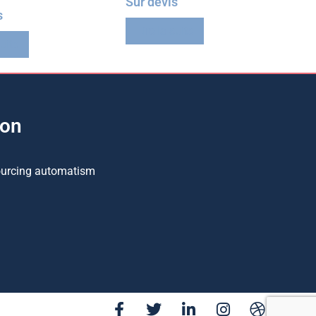
Sur devis
s
Lire la suite
suite
ion
ourcing automatism