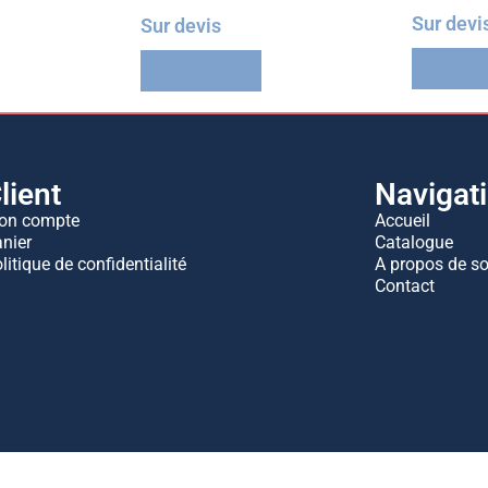
Sur devi
Sur devis
Lire la 
Lire la suite
lient
Navigat
on compte
Accueil
nier
Catalogue
litique de confidentialité
A propos de s
Contact