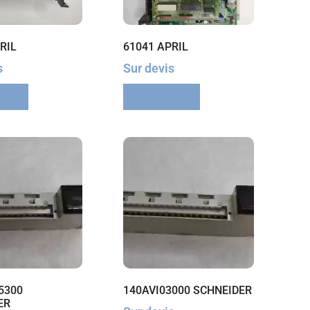
RIL
61041 APRIL
s
Sur devis
suite
Lire la suite
5300
140AVI03000 SCHNEIDER
ER