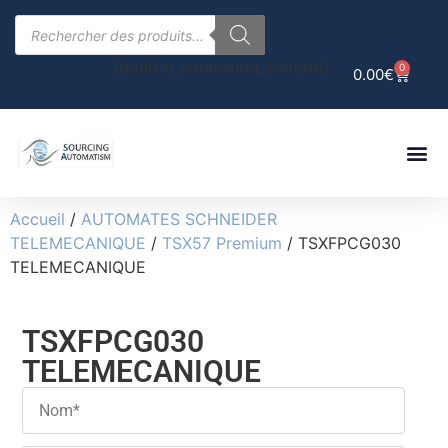
[bouton_connexion_compte]
0
0.00
€
Accueil
/
AUTOMATES SCHNEIDER
TELEMECANIQUE
/
TSX57 Premium
/ TSXFPCG030
TELEMECANIQUE
TSXFPCG030
TELEMECANIQUE