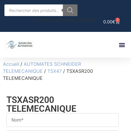
[bouton_connexion_compte]
0
0.00
€
Accueil
/
AUTOMATES SCHNEIDER
TELEMECANIQUE
/
TSX47
/ TSXASR200
TELEMECANIQUE
TSXASR200
TELEMECANIQUE