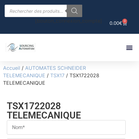
[bouton_connexion_compte]
0
0.00
€
Accueil
/
AUTOMATES SCHNEIDER
TELEMECANIQUE
/
TSX17
/ TSX1722028
TELEMECANIQUE
TSX1722028
TELEMECANIQUE