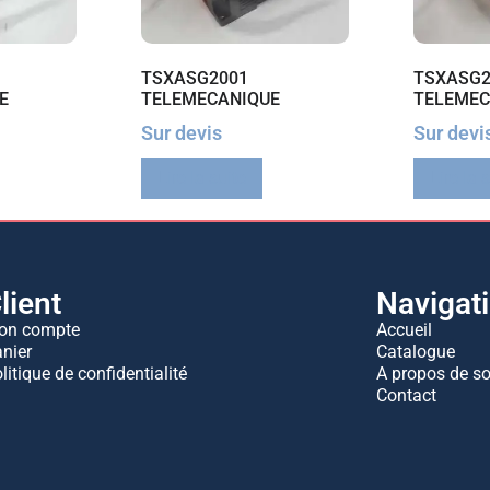
TSXASG2001
TSXASG2
E
TELEMECANIQUE
TELEMEC
Sur devis
Sur devi
Lire la suite
Lire la 
lient
Navigat
on compte
Accueil
nier
Catalogue
litique de confidentialité
A propos de s
Contact