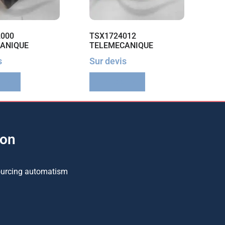
000
TSX1724012
ANIQUE
TELEMECANIQUE
s
Sur devis
suite
Lire la suite
ion
ourcing automatism