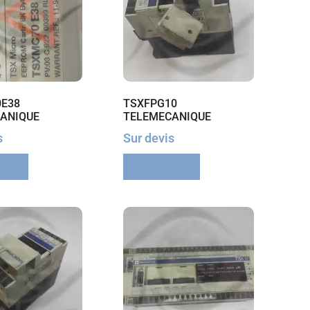
E38
TSXFPG10
ANIQUE
TELEMECANIQUE
s
Sur devis
suite
Lire la suite