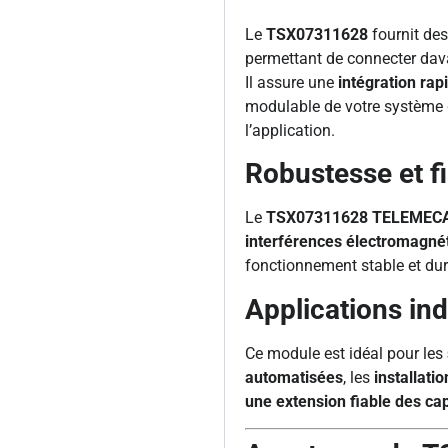
Le
TSX07311628
fournit de
permettant de connecter dava
Il assure une
intégration rap
modulable de votre système 
l’application.
Robustesse et fia
Le
TSX07311628 TELEMEC
interférences électromagnét
fonctionnement stable et du
Applications ind
Ce module est idéal pour les
automatisées
, les
installati
une extension fiable des ca