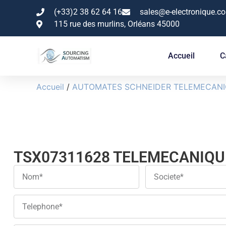
(+33)2 38 62 64 16
sales@e-electronique.c
115 rue des murlins, Orléans 45000
Accueil
C
Accueil
/
AUTOMATES SCHNEIDER TELEMECAN
TSX07311628 TELEMECANIQU