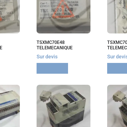
TSXMC70E48
TSXMC70
E
TELEMECANIQUE
TELEMEC
Sur devis
Sur devi
Lire la suite
Lire la 