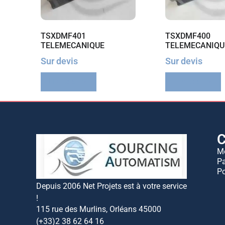
TSXDMF401
TSXDMF400
TELEMECANIQUE
TELEMECANIQU
Sur devis
Sur devis
Lire la suite
Lire la suite
C
M
Pa
Po
Depuis 2006 Net Projets est à votre service
!
115 rue des Murlins, Orléans 45000
(+33)2 38 62 64 16