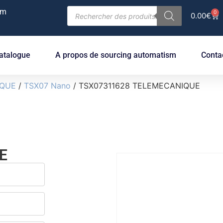
om
0
0.00
€
atalogue
A propos de sourcing automatism
Conta
IQUE
/
TSX07 Nano
/ TSX07311628 TELEMECANIQUE
E