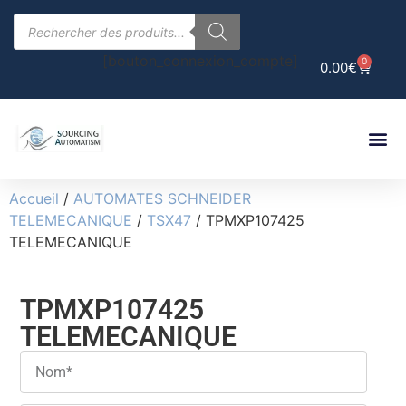
[bouton_connexion_compte]
0
0.00
€
Accueil
/
AUTOMATES SCHNEIDER
TELEMECANIQUE
/
TSX47
/ TPMXP107425
TELEMECANIQUE
TPMXP107425
TELEMECANIQUE