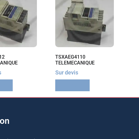
12
TSXAEG4110
ANIQUE
TELEMECANIQUE
s
Sur devis
suite
Lire la suite
ion