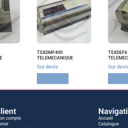
TSXDMF400
TSXDEF6
E
TELEMECANIQUE
TELEMEC
Sur devis
Sur devi
Lire la suite
Lire la 
lient
Navigat
on compte
Accueil
nier
Catalogue