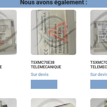
Nous avons également :
TSXMC70E38
TSXMC70
E
TELEMECANIQUE
TELEMEC
Sur devis
Sur devi
Lire la suite
Lire la 