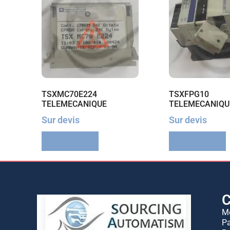
TSXMC70E224
TSXFPG10
TELEMECANIQUE
TELEMECANIQU
Sur devis
Sur devis
Lire la suite
Lire la suite
C
M
Pa