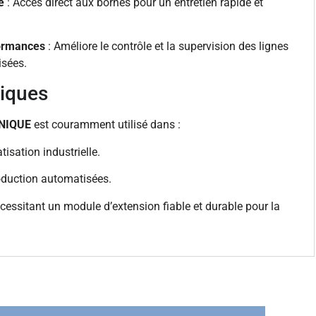
e
: Accès direct aux bornes pour un entretien rapide et
formances
: Améliore le contrôle et la supervision des lignes
isées.
piques
NIQUE
est couramment utilisé dans :
isation industrielle.
roduction automatisées.
essitant un module d’extension fiable et durable pour la