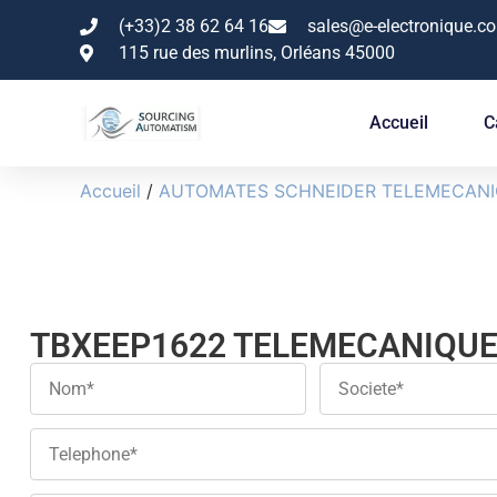
(+33)2 38 62 64 16
sales@e-electronique.c
115 rue des murlins, Orléans 45000
Accueil
C
Accueil
/
AUTOMATES SCHNEIDER TELEMECAN
TBXEEP1622 TELEMECANIQU