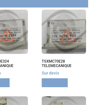
E324
TSXMC70E28
ANIQUE
TELEMECANIQUE
s
Sur devis
suite
Lire la suite