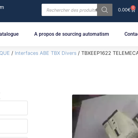
om
0
0.00
€
atalogue
A propos de sourcing automatism
Conta
IQUE
/
Interfaces ABE TBX Divers
/ TBXEEP1622 TELEMEC
E