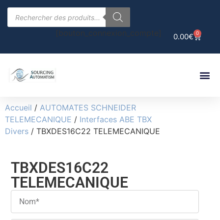
[bouton_connexion_compte]
0
0.00
€
Accueil
/
AUTOMATES SCHNEIDER
TELEMECANIQUE
/
Interfaces ABE TBX
Divers
/ TBXDES16C22 TELEMECANIQUE
TBXDES16C22
TELEMECANIQUE