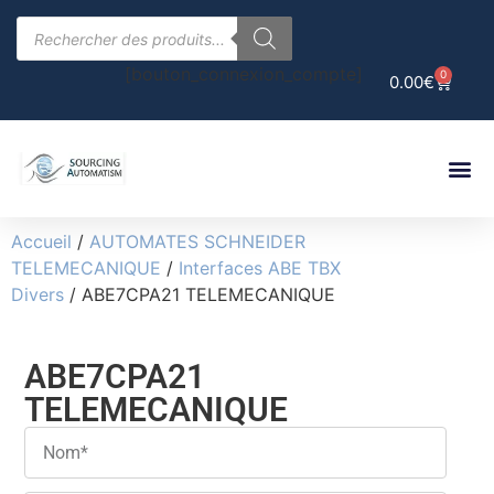
[bouton_connexion_compte]
0
0.00
€
Accueil
/
AUTOMATES SCHNEIDER
TELEMECANIQUE
/
Interfaces ABE TBX
Divers
/ ABE7CPA21 TELEMECANIQUE
ABE7CPA21
TELEMECANIQUE