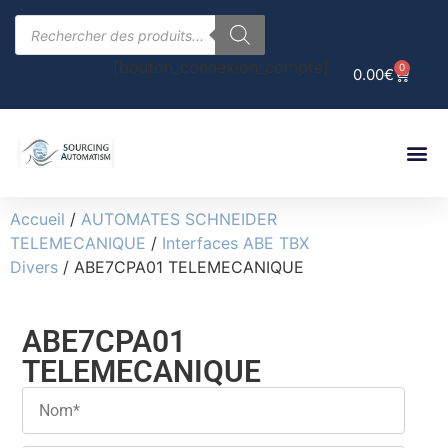
[bouton_connexion_compte]
0
0.00
€
Accueil
/
AUTOMATES SCHNEIDER
TELEMECANIQUE
/
Interfaces ABE TBX
Divers
/ ABE7CPA01 TELEMECANIQUE
ABE7CPA01
TELEMECANIQUE