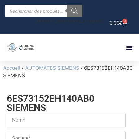
[bouton_connexion_compte]
0
0.00
€
Accueil
/
AUTOMATES SIEMENS
/ 6ES73152EH140AB0
SIEMENS
6ES73152EH140AB0
SIEMENS