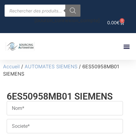
[bouton_connexion_compte]
0
0.00
€
Accueil
/
AUTOMATES SIEMENS
/ 6ES50958MB01
SIEMENS
6ES50958MB01 SIEMENS