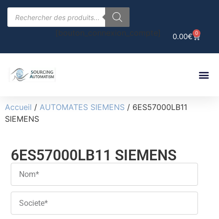
[bouton_connexion_compte]
0
0.00
€
Accueil
/
AUTOMATES SIEMENS
/ 6ES57000LB11
SIEMENS
6ES57000LB11 SIEMENS