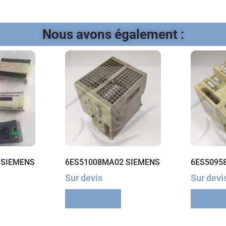
Nous avons également :
 SIEMENS
6ES51008MA02 SIEMENS
6ES5095
Sur devis
Sur devi
Lire la suite
Lire la 