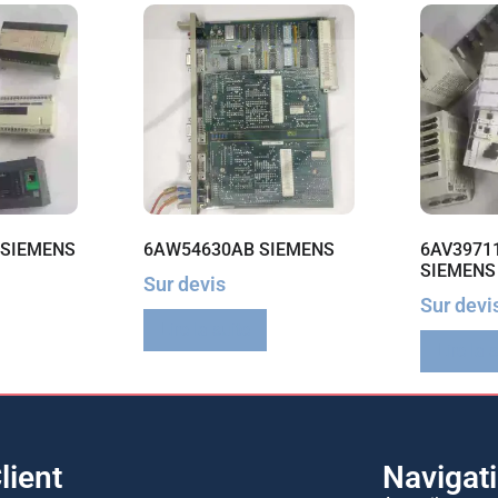
 SIEMENS
6AW54630AB SIEMENS
6AV3971
SIEMENS
Sur devis
Sur devi
Lire la suite
Lire la 
lient
Navigat