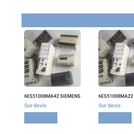
6ES51008MA42 SIEMENS
6ES51008MA22
Sur devis
Sur devis
Lire la suite
Lire la suite