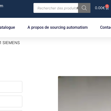
om
0
0.00
€
atalogue
A propos de sourcing automatism
Conta
1 SIEMENS