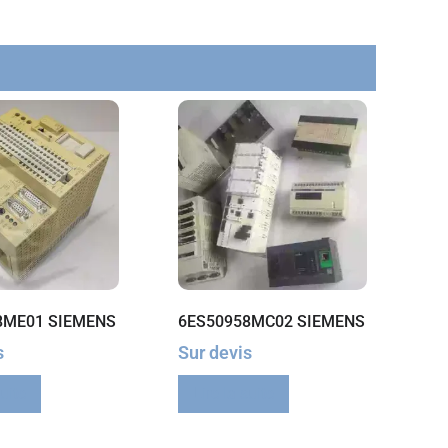
8ME01 SIEMENS
6ES50958MC02 SIEMENS
s
Sur devis
suite
Lire la suite