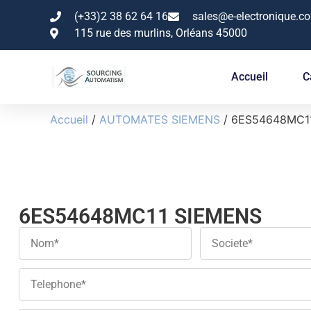
(+33)2 38 62 64 16
sales@e-electronique.c
115 rue des murlins, Orléans 45000
Accueil
C
Accueil
/
AUTOMATES SIEMENS
/ 6ES54648MC1
6ES54648MC11 SIEMENS