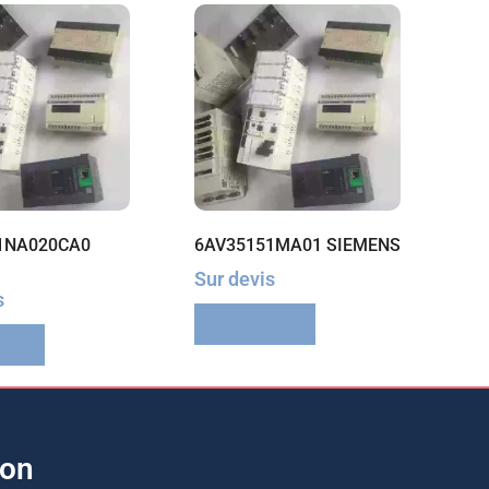
1NA020CA0
6AV35151MA01 SIEMENS
Sur devis
s
Lire la suite
suite
ion