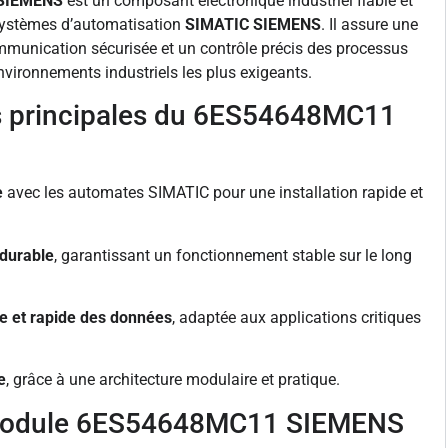
SIEMENS
est un composant électronique industriel fiable et
systèmes d’automatisation
SIMATIC SIEMENS
. Il assure une
mmunication sécurisée et un contrôle précis des processus
nvironnements industriels les plus exigeants.
es principales du 6ES54648MC11
e
avec les automates SIMATIC pour une installation rapide et
 durable
, garantissant un fonctionnement stable sur le long
e et rapide des données
, adaptée aux applications critiques
e
, grâce à une architecture modulaire et pratique.
module 6ES54648MC11 SIEMENS