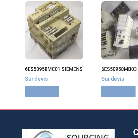
6ES50958MC01 SIEMENS
6ES50958MB03
Sur devis
Sur devis
Lire la suite
Lire la suite
C