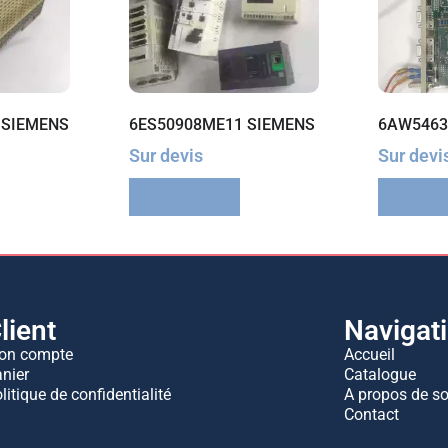
 SIEMENS
6ES50908ME11 SIEMENS
6AW5463
Sur devis
Sur devi
Lire la suite
Lire la 
lient
Navigat
on compte
Accueil
nier
Catalogue
litique de confidentialité
A propos de s
Contact