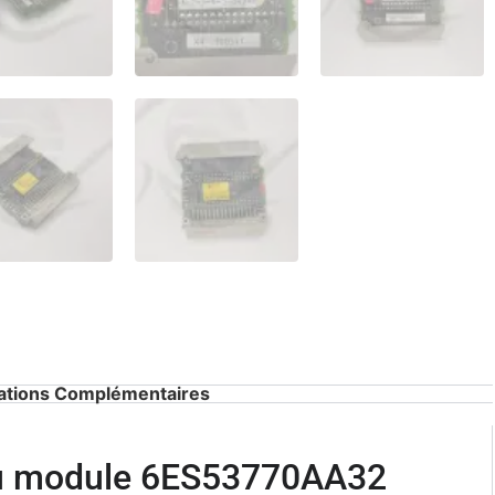
ations Complémentaires
du module 6ES53770AA32