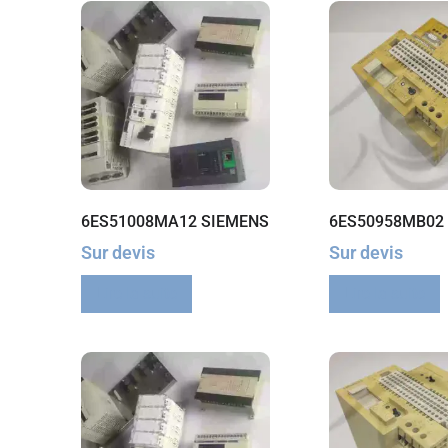
6ES51008MA12 SIEMENS
6ES50958MB02
Sur devis
Sur devis
Lire la suite
Lire la suite