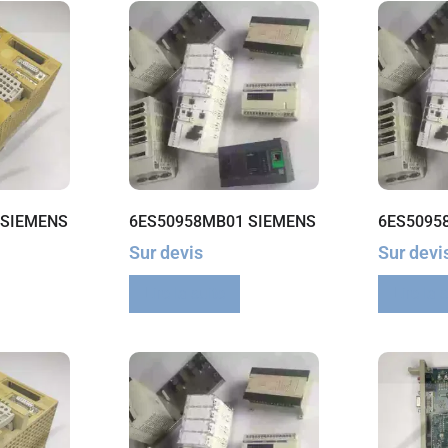
 SIEMENS
6ES50958MB01 SIEMENS
6ES5095
Sur devis
Sur devi
Lire la suite
Lire la 