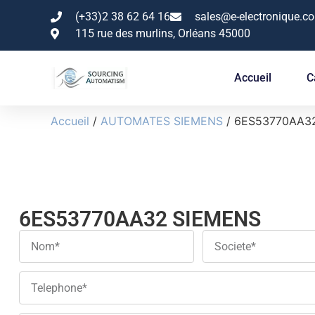
(+33)2 38 62 64 16
sales@e-electronique.c
115 rue des murlins, Orléans 45000
Accueil
C
Accueil
/
AUTOMATES SIEMENS
/ 6ES53770AA3
6ES53770AA32 SIEMENS