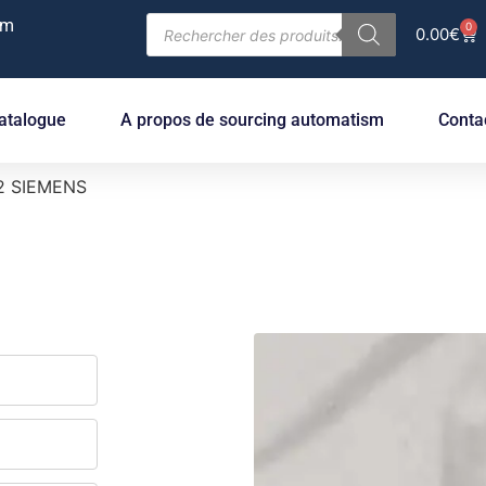
om
0
0.00
€
atalogue
A propos de sourcing automatism
Conta
2 SIEMENS