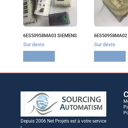
6ES50958MA03 SIEMENS
6ES50958MA02
Sur devis
Sur devis
Lire la suite
Lire la suite
C
M
Pa
Po
Depuis 2006 Net Projets est à votre service
!