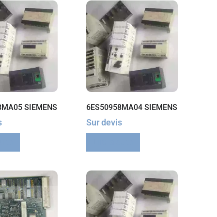
8MA05 SIEMENS
6ES50958MA04 SIEMENS
s
Sur devis
suite
Lire la suite