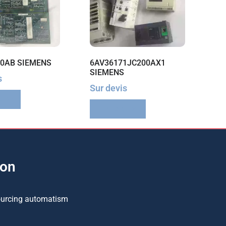
0AB SIEMENS
6AV36171JC200AX1
SIEMENS
s
Sur devis
suite
Lire la suite
ion
ourcing automatism