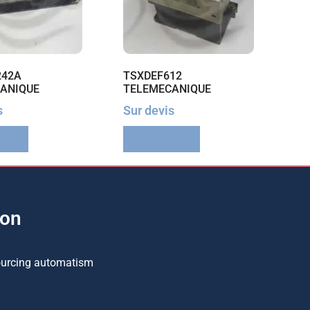
242A
TSXDEF612
ANIQUE
TELEMECANIQUE
s
Sur devis
suite
Lire la suite
ion
ourcing automatism