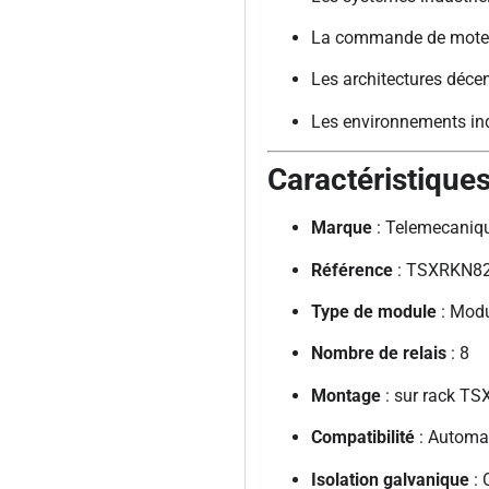
La commande de moteur
Les architectures déce
Les environnements indus
Caractéristique
Marque
: Telemecaniqu
Référence
: TSXRKN8
Type de module
: Modu
Nombre de relais
: 8
Montage
: sur rack T
Compatibilité
: Automa
Isolation galvanique
: 