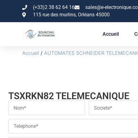
(+33)2 38 62 64 16
sales@e-electronique.c
115 rue des murlins, Orléans 45000
Accueil
C
Accueil
/
AUTOMATES SCHNEIDER TELEMECAN
TSXRKN82 TELEMECANIQUE