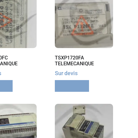
0FC
TSXP1720FA
ANIQUE
TELEMECANIQUE
s
Sur devis
suite
Lire la suite