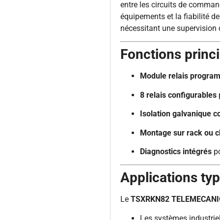
entre les circuits de comman
équipements et la fiabilité des
nécessitant une supervision d
Fonctions princ
Module relais progra
8 relais configurables
Isolation galvanique 
Montage sur rack ou 
Diagnostics intégrés
po
Applications ty
Le
TSXRKN82 TELEMECAN
Les systèmes industriel