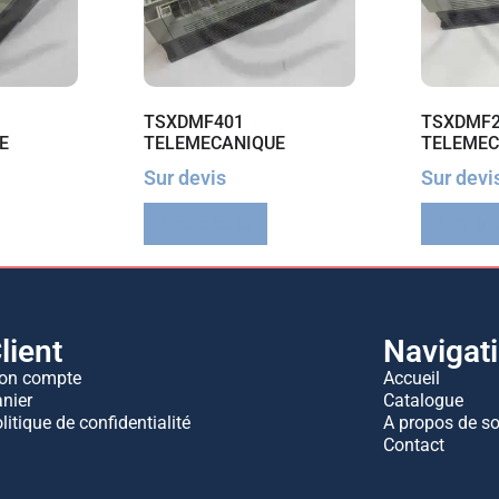
TSXDMF401
TSXDMF
E
TELEMECANIQUE
TELEMEC
Sur devis
Sur devi
Lire la suite
Lire la 
lient
Navigat
on compte
Accueil
nier
Catalogue
litique de confidentialité
A propos de s
Contact