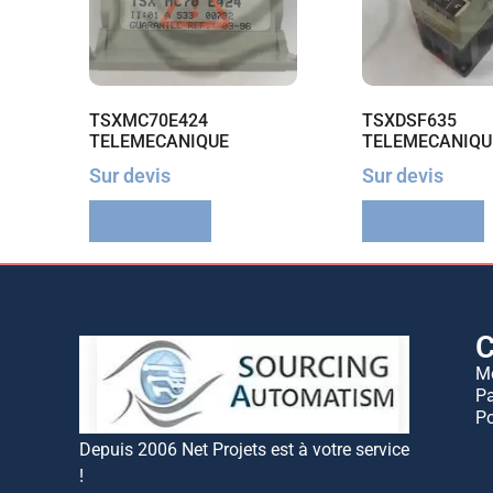
TSXMC70E424
TSXDSF635
TELEMECANIQUE
TELEMECANIQU
Sur devis
Sur devis
Lire la suite
Lire la suite
C
M
Pa
Po
Depuis 2006 Net Projets est à votre service
!