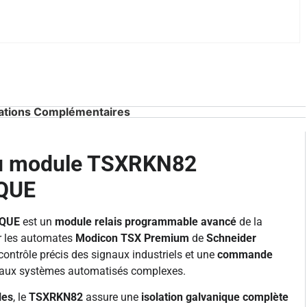
ations Complémentaires
du module TSXRKN82
QUE
IQUE
est un
module relais programmable avancé
de la
r les automates
Modicon TSX Premium
de
Schneider
contrôle précis des signaux industriels et une
commande
 aux systèmes automatisés complexes.
les
, le
TSXRKN82
assure une
isolation galvanique complète