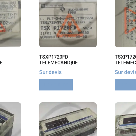
TSXP1720FD
TSXP172
E
TELEMECANIQUE
TELEMEC
Sur devis
Sur devi
Lire la suite
Lire la 