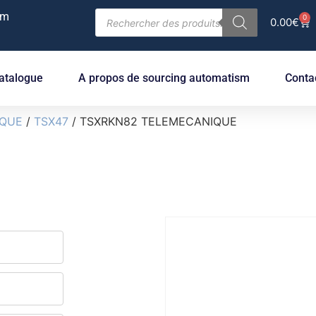
om
0
0.00
€
atalogue
A propos de sourcing automatism
Conta
IQUE
/
TSX47
/ TSXRKN82 TELEMECANIQUE