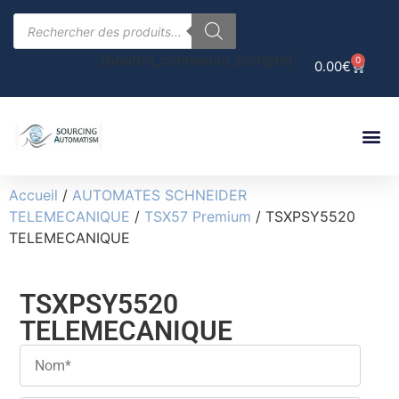
[bouton_connexion_compte]
0
0.00
€
Accueil
/
AUTOMATES SCHNEIDER
TELEMECANIQUE
/
TSX57 Premium
/ TSXPSY5520
TELEMECANIQUE
TSXPSY5520
TELEMECANIQUE