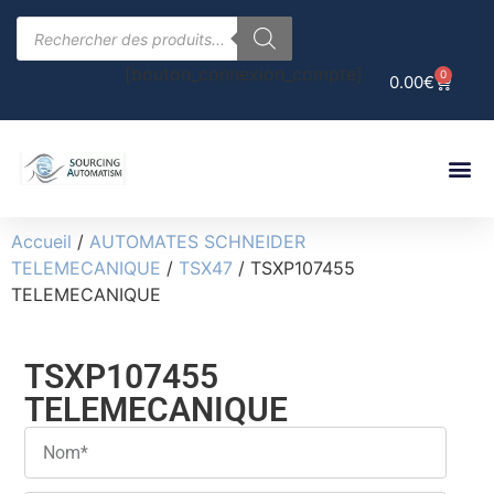
[bouton_connexion_compte]
0
0.00
€
Accueil
/
AUTOMATES SCHNEIDER
TELEMECANIQUE
/
TSX47
/ TSXP107455
TELEMECANIQUE
TSXP107455
TELEMECANIQUE