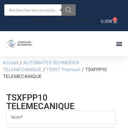
[bouton_connexion_compte]
0
0.00
€
Accueil
/
AUTOMATES SCHNEIDER
TELEMECANIQUE
/
TSX57 Premium
/ TSXFPP10
TELEMECANIQUE
TSXFPP10
TELEMECANIQUE