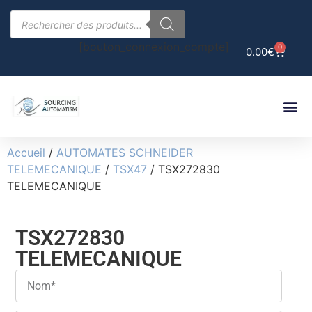
[bouton_connexion_compte]
0
0.00
€
Accueil
/
AUTOMATES SCHNEIDER
TELEMECANIQUE
/
TSX47
/ TSX272830
TELEMECANIQUE
TSX272830
TELEMECANIQUE