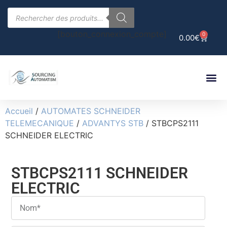
[bouton_connexion_compte]
0
0.00
€
Accueil
/
AUTOMATES SCHNEIDER
TELEMECANIQUE
/
ADVANTYS STB
/ STBCPS2111
SCHNEIDER ELECTRIC
STBCPS2111 SCHNEIDER
ELECTRIC