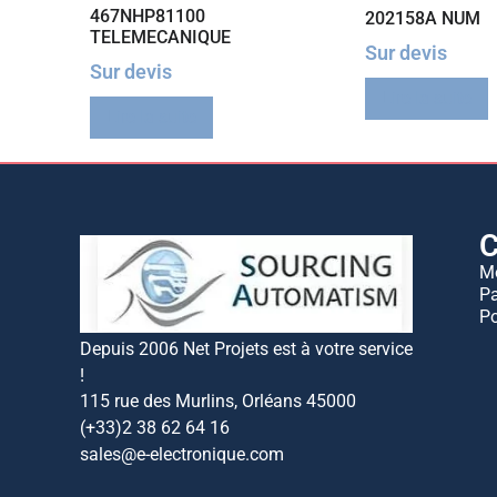
467NHP81100
202158A NUM
TELEMECANIQUE
Sur devis
Sur devis
Lire la suite
Lire la suite
C
M
Pa
Po
Depuis 2006 Net Projets est à votre service
!
115 rue des Murlins, Orléans 45000
(+33)2 38 62 64 16
sales@e-electronique.com