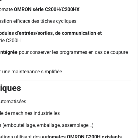
utomate
OMRON série C200H/C200HX
estion efficace des tâches cycliques
dules d’entrées/sorties, de communication et
rie C200H
ntégrée
pour conserver les programmes en cas de coupure
 une maintenance simplifiée
piques
automatisées
de machines industrielles
ss (embouteillage, emballage, assemblage…)
ations utilisant des
automates OMRON C200H existants