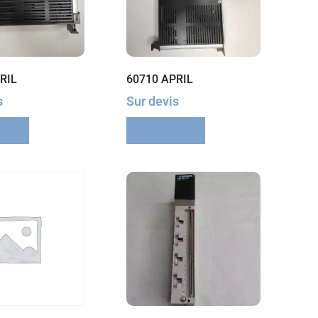
RIL
60710 APRIL
s
Sur devis
suite
Lire la suite