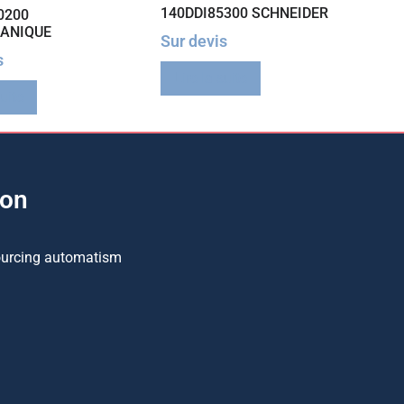
140DDI85300 SCHNEIDER
0200
ANIQUE
Sur devis
s
Lire la suite
suite
ion
ourcing automatism