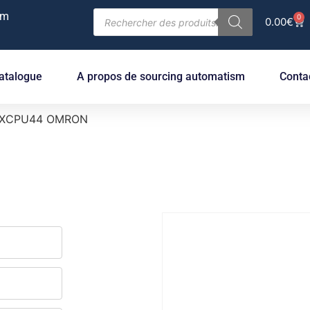
om
0
0.00
€
atalogue
A propos de sourcing automatism
Conta
HXCPU44 OMRON