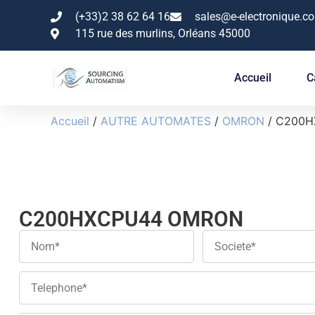
(+33)2 38 62 64 16
sales@e-electronique.c
115 rue des murlins, Orléans 45000
Accueil
C
Accueil
/
AUTRE AUTOMATES
/
OMRON
/ C200
C200HXCPU44 OMRON