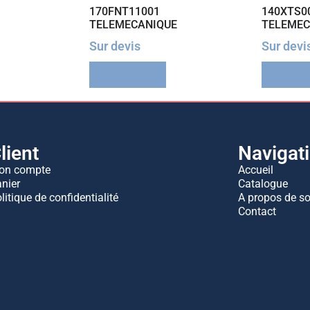
170FNT11001
140XTS0
TELEMECANIQUE
TELEMEC
Sur devis
Sur devi
Lire la suite
Lire la 
lient
Navigat
on compte
Accueil
nier
Catalogue
litique de confidentialité
A propos de s
Contact