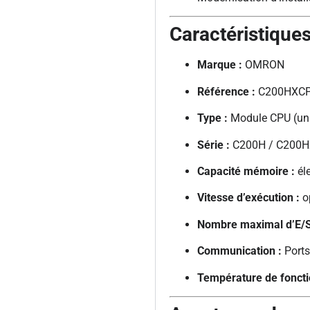
Caractéristique
Marque :
OMRON
Référence :
C200HXC
Type :
Module CPU (uni
Série :
C200H / C200
Capacité mémoire :
él
Vitesse d’exécution :
op
Nombre maximal d’E/S
Communication :
Ports
Température de fonct