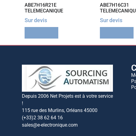
ABE7H16R21E
ABE7H16C31
TELEMECANIQUE
TELEMECANIQU
Sur devis
Sur devis
Lire la suite
Lire la suite
C
M
Pa
Po
Depuis 2006 Net Projets est à votre service
!
115 rue des Murlins, Orléans 45000
(+33)2 38 62 64 16
sales@e-electronique.com