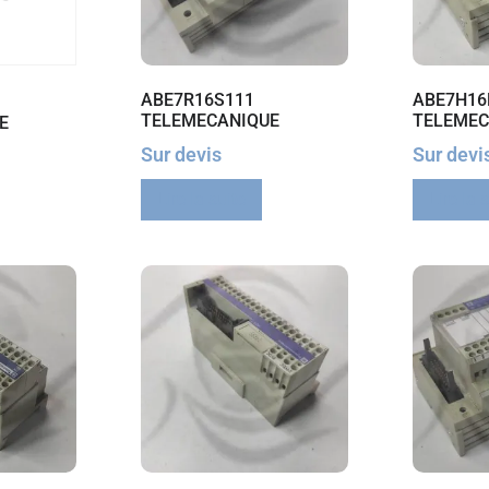
ABE7R16S111
ABE7H16
TELEMECANIQUE
TELEMEC
E
Sur devis
Sur devi
Lire la suite
Lire la 