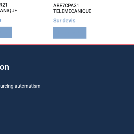
R21
ABE7CPA31
ANIQUE
TELEMECANIQUE
s
Sur devis
suite
Lire la suite
ion
ourcing automatism