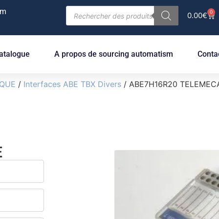
om
0
0.00
€
atalogue
A propos de sourcing automatism
Conta
IQUE
/
Interfaces ABE TBX Divers
/ ABE7H16R20 TELEMEC
E