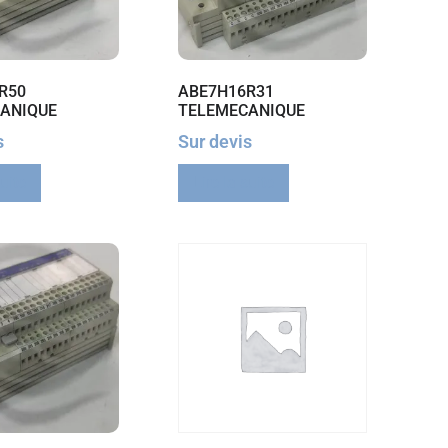
R50
ABE7H16R31
ANIQUE
TELEMECANIQUE
s
Sur devis
suite
Lire la suite