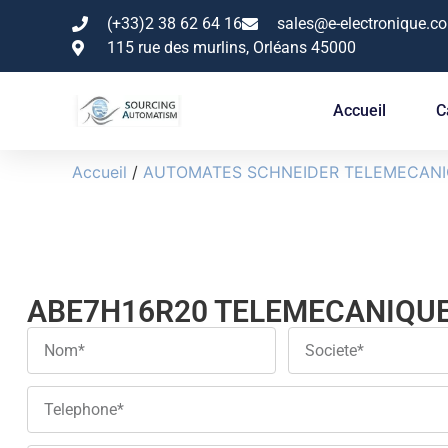
(+33)2 38 62 64 16
sales@e-electronique.c
115 rue des murlins, Orléans 45000
Accueil
C
Accueil
/
AUTOMATES SCHNEIDER TELEMECAN
ABE7H16R20 TELEMECANIQU