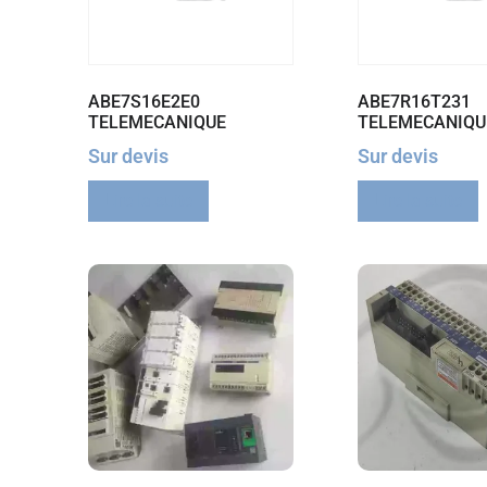
ABE7S16E2E0
ABE7R16T231
TELEMECANIQUE
TELEMECANIQU
Sur devis
Sur devis
Lire la suite
Lire la suite