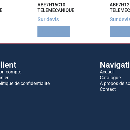
ABE7H16C10
ABE7H12
E
TELEMECANIQUE
TELEMEC
Sur devis
Sur devi
Lire la suite
Lire la 
lient
Navigat
on compte
Accueil
nier
Catalogue
litique de confidentialité
A propos de s
Contact