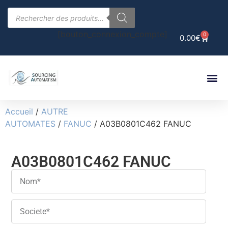
[bouton_connexion_compte]
0
0.00
€
Accueil
/
AUTRE
AUTOMATES
/
FANUC
/ A03B0801C462 FANUC
A03B0801C462 FANUC