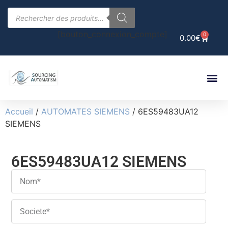
[bouton_connexion_compte]
0
0.00
€
Accueil
/
AUTOMATES SIEMENS
/ 6ES59483UA12
SIEMENS
6ES59483UA12 SIEMENS