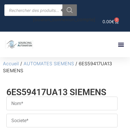
[bouton_connexion_compte]
0
0.00
€
Accueil
/
AUTOMATES SIEMENS
/ 6ES59417UA13
SIEMENS
6ES59417UA13 SIEMENS