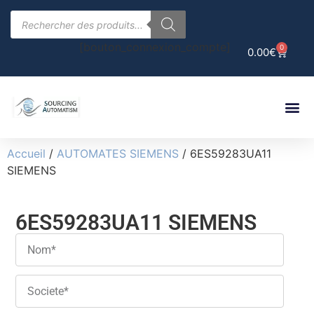
[bouton_connexion_compte]
0
0.00
€
Accueil
/
AUTOMATES SIEMENS
/ 6ES59283UA11
SIEMENS
6ES59283UA11 SIEMENS