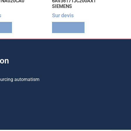
1NA020CA0
6AV36171JC200AX1
SIEMENS
s
Sur devis
suite
Lire la suite
ion
ourcing automatism