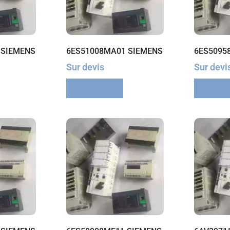
 SIEMENS
6ES51008MA01 SIEMENS
6ES5095
Sur devis
Sur devi
Lire la suite
Lire la 