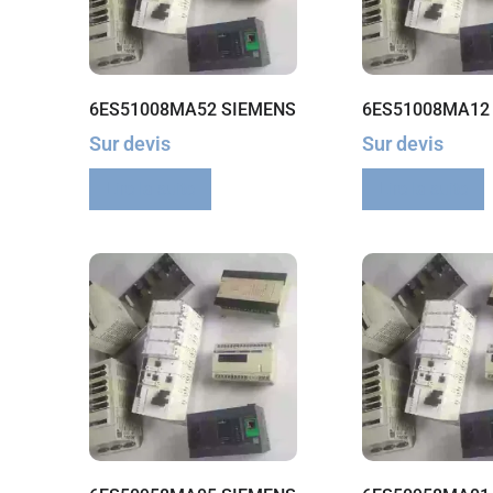
6ES51008MA52 SIEMENS
6ES51008MA12
Sur devis
Sur devis
Lire la suite
Lire la suite