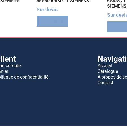
 SIEMENS
6ES50908ME11 SIEMENS
6AV3971
SIEMENS
Sur devis
Sur devi
Lire la suite
Lire la 
lient
Navigat
on compte
Accueil
nier
Catalogue
litique de confidentialité
A propos de s
Contact