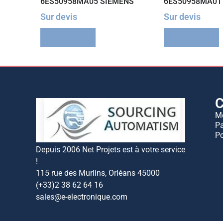
6ES50958MA05 SIEMENS
6ES50958MA01
Sur devis
Sur devis
Lire la suite
Lire la suite
C
M
Pa
Po
Depuis 2006 Net Projets est à votre service
!
115 rue des Murlins, Orléans 45000
(+33)2 38 62 64 16
sales@e-electronique.com