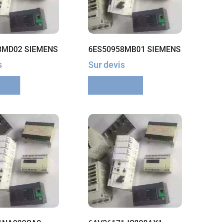
8MD02 SIEMENS
6ES50958MB01 SIEMENS
s
Sur devis
suite
Lire la suite