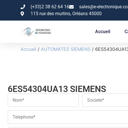
(+33)2 38 62 64 16
sales@e-electronique.c
115 rue des murlins, Orléans 45000
Accueil
C
Accueil
/
AUTOMATES SIEMENS
/ 6ES54304UA1
6ES54304UA13 SIEMENS