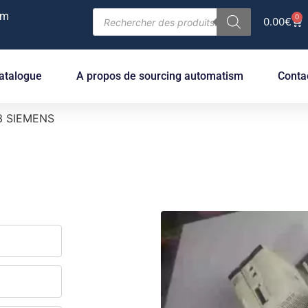
om
0
0.00
€
atalogue
A propos de sourcing automatism
Conta
3 SIEMENS