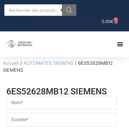
[bouton_connexion_compte]
0
0.00
€
Accueil
/
AUTOMATES SIEMENS
/ 6ES52628MB12
SIEMENS
6ES52628MB12 SIEMENS