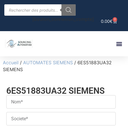
[bouton_connexion_compte]
0
0.00
€
Accueil
/
AUTOMATES SIEMENS
/ 6ES51883UA32
SIEMENS
6ES51883UA32 SIEMENS