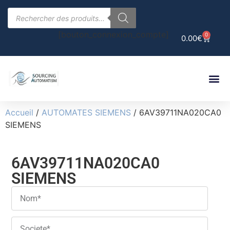
[bouton_connexion_compte]
0
0.00
€
Accueil
/
AUTOMATES SIEMENS
/ 6AV39711NA020CA0
SIEMENS
6AV39711NA020CA0
SIEMENS