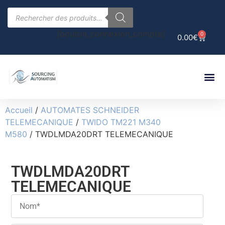
[bouton_connexion_compte]
0
0.00
€
Accueil
/
AUTOMATES SCHNEIDER
TELEMECANIQUE
/
TWIDO TM221 M340
M580
/ TWDLMDA20DRT TELEMECANIQUE
TWDLMDA20DRT
TELEMECANIQUE