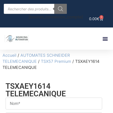
[bouton_connexion_compte]
0
0.00
€
Accueil
/
AUTOMATES SCHNEIDER
TELEMECANIQUE
/
TSX57 Premium
/ TSXAEY1614
TELEMECANIQUE
TSXAEY1614
TELEMECANIQUE