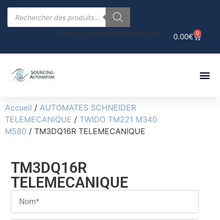
[bouton_connexion_compte]
0
0.00
€
Accueil
/
AUTOMATES SCHNEIDER
TELEMECANIQUE
/
TWIDO TM221 M340
M580
/ TM3DQ16R TELEMECANIQUE
TM3DQ16R
TELEMECANIQUE