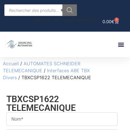
[bouton_connexion_compte]
0
0.00
€
Accueil
/
AUTOMATES SCHNEIDER
TELEMECANIQUE
/
Interfaces ABE TBX
Divers
/ TBXCSP1622 TELEMECANIQUE
TBXCSP1622
TELEMECANIQUE