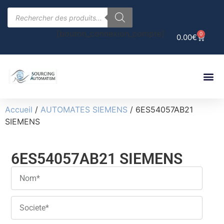
[bouton_connexion_compte]
0
0.00
€
Accueil
/
AUTOMATES SIEMENS
/ 6ES54057AB21
SIEMENS
6ES54057AB21 SIEMENS