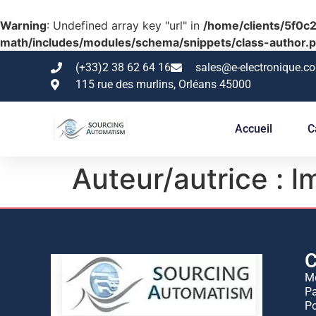
Warning
: Undefined array key "url" in
/home/clients/5f0
math/includes/modules/schema/snippets/class-author.
(+33)2 38 62 64 16
sales@e-electronique.c
115 rue des murlins, Orléans 45000
Accueil
C
Auteur/autrice :
l
C
M
Pa
Po