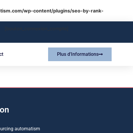
ism.com/wp-content/plugins/seo-by-rank-
[bouton_connexion_compte]
ct
Plus d'Informations
ion
ourcing automatism